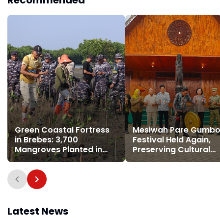
Green Coastal Fortress
Mesiwah Pare Gumb
in Brebes: 3,700
Festival Held Again,
Mangroves Planted in
Preserving Cultural
Randusanga Kulon to
Heritage and Promot
Fight Abrasion
Liyu Village Tourism
Latest News