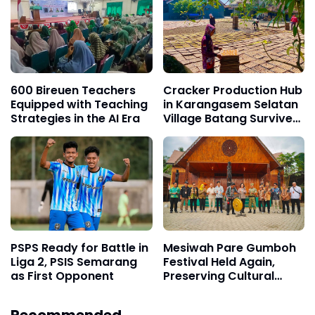
600 Bireuen Teachers
Cracker Production Hub
Equipped with Teaching
in Karangasem Selatan
Strategies in the AI Era
Village Batang Survives
for Three Decades
PSPS Ready for Battle in
Mesiwah Pare Gumboh
Liga 2, PSIS Semarang
Festival Held Again,
as First Opponent
Preserving Cultural
Heritage and Promoting
Liyu Village Tourism
Recommended