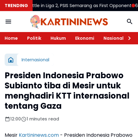
y for Battle in Liga 2, PSIS Semarang as First Opponent
TRENDING
600 Bir
Home
Politik
Hukum
Ekonomi
Nasional
Te
Internasional
Presiden Indonesia Prabowo
Subianto tiba di Mesir untuk
menghadiri KTT internasional
tentang Gaza
12:00
1 minutes read
Mesir
Kartininews.com
- Presiden Indonesia Prabowo