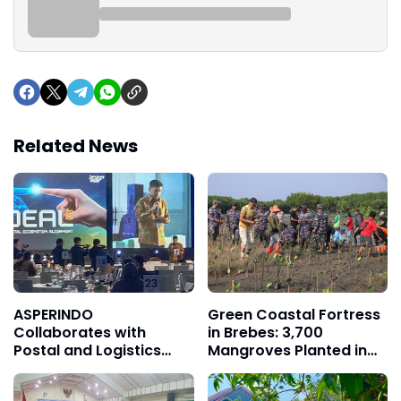
Related News
ASPERINDO
Green Coastal Fortress
Collaborates with
in Brebes: 3,700
Postal and Logistics
Mangroves Planted in
Industry to Reduce High
Randusanga Kulon to
Logistics Costs
Fight Abrasion