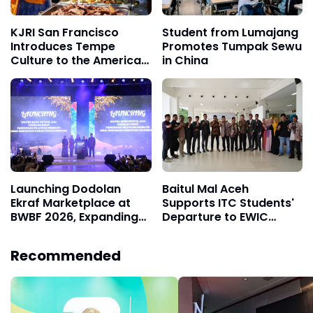
KJRI San Francisco
Student from Lumajang
Introduces Tempe
Promotes Tumpak Sewu
Culture to the American
in China
Vegan Community
Launching Dodolan
Baitul Mal Aceh
Ekraf Marketplace at
Supports ITC Students'
BWBF 2026, Expanding
Departure to EWIC
Market Access for
Malaysia for Diploma 2
MSMEs
Studies
Recommended