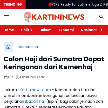
TRENDING
PSPS Ready for Battle in Liga 2, PSIS S
Home
Politik
Hukum
Ekonomi
Nasional
Te
Internasional
Calon Haji dari Sumatra Dapat
Keringanan dari Kemenhaj
13:51
1 minutes read
Jakarta
Kartininews.com
- Kementerian Haji dan
Umrah memberikan keringanan pelunasan biaya
perjalanan
ibadah haji
(Bipih) bagi calon jemaah dari
Sumatra. Direktur Jenderal Pelayanan Haji dan